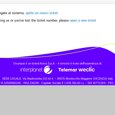
legate al sistema,
aprite un nuovo ticket
acting us or you've lost the ticket number, please
open a new ticket
Ovunque è un brand Axera S.p.A. - Il servizio è frutto dell'esperienza di:
SEDE LEGALE: Via Madonnetta 215 int 4. – 36075 Montecchio Maggiore (VICENZA) Italy
. VI 02508980246 - REA 236299 - Capitale Sociale € 1.636.365,00 i.v. – SDI W7YVJK9 - PEC: